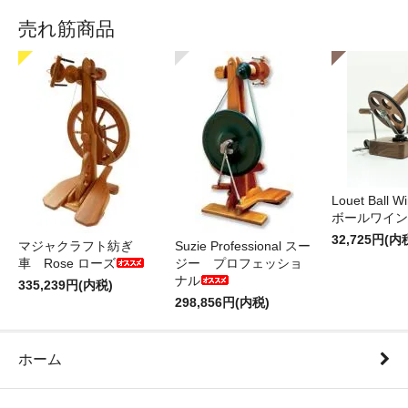
売れ筋商品
Louet Ball 
ボールワイン
32,725円(内
マジャクラフト紡ぎ
Suzie Professional スー
車 Rose ローズ
ジー プロフェッショ
ナル
335,239円(内税)
298,856円(内税)
ホーム