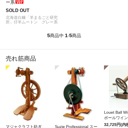
ー系
SOLD OUT
北海道白糠「羊まるごと研究
所」仔羊ムートン グレー系
5
1
5
商品中
-
商品
売れ筋商品
Louet Ball 
ボールワイン
32,725円(内
マジャクラフト紡ぎ
Suzie Professional スー