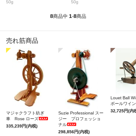
50g
50g
8
1
8
商品中
-
商品
売れ筋商品
Louet Ball 
ボールワイン
32,725円(内
マジャクラフト紡ぎ
Suzie Professional スー
車 Rose ローズ
ジー プロフェッショ
ナル
335,239円(内税)
298,856円(内税)