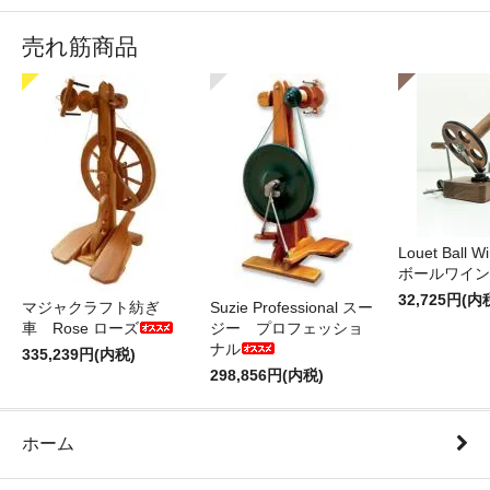
売れ筋商品
Louet Ball 
ボールワイン
32,725円(内
マジャクラフト紡ぎ
Suzie Professional スー
車 Rose ローズ
ジー プロフェッショ
ナル
335,239円(内税)
298,856円(内税)
ホーム