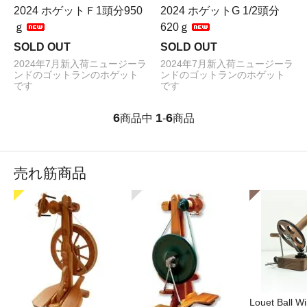
2024 ホゲットＦ1頭分950
2024 ホゲットG 1/2頭分
ｇ
620ｇ
SOLD OUT
SOLD OUT
2024年7月新入荷ニュージーラ
2024年7月新入荷ニュージーラ
ンドのゴットランのホゲット
ンドのゴットランのホゲット
です
です
6
1
6
商品中
-
商品
売れ筋商品
Louet Ball 