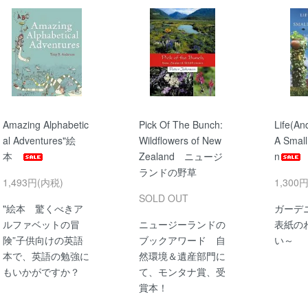
Amazing Alphabetic
Pick Of The Bunch:
Life(An
al Adventures"絵
Wildflowers of New
A Small
本
Zealand ニュージ
n
ランドの野草
1,493円(内税)
1,300
SOLD OUT
"絵本 驚くべきア
ガーデ
ルファベットの冒
ニュージーランドの
表紙の
険”子供向けの英語
ブックアワード 自
い～
本で、英語の勉強に
然環境＆遺産部門に
もいかがですか？
て、モンタナ賞、受
賞本！