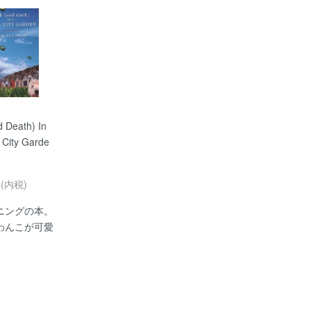
d Death) In
 City Garde
円(内税)
ニングの本。
わんこが可愛