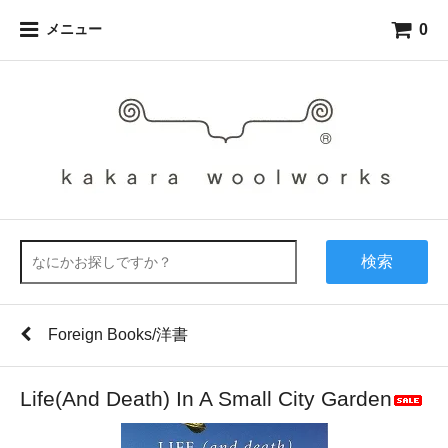
0
メニュー
検索
Foreign Books/洋書
Life(And Death) In A Small City Garden