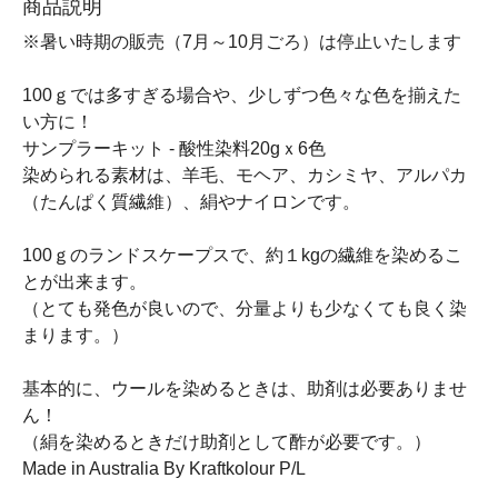
商品説明
※暑い時期の販売（7月～10月ごろ）は停止いたします
100ｇでは多すぎる場合や、少しずつ色々な色を揃えた
い方に！
サンプラーキット - 酸性染料20gｘ6色
染められる素材は、羊毛、モヘア、カシミヤ、アルパカ
（たんぱく質繊維）、絹やナイロンです。
100ｇのランドスケープスで、約１kgの繊維を染めるこ
とが出来ます。
（とても発色が良いので、分量よりも少なくても良く染
まります。）
基本的に、ウールを染めるときは、助剤は必要ありませ
ん！
（絹を染めるときだけ助剤として酢が必要です。）
Made in Australia By Kraftkolour P/L