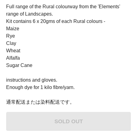
Full range of the Rural colourway from the 'Elements'
range of Landscapes.
Kit contains 6 x 20gms of each Rural colours -
Maize
Rye
Clay
Wheat
Alfalfa
Sugar Cane
instructions and gloves.
Enough dye for 1 kilo fibre/yarn.
通常配送または染料配送です。
SOLD OUT