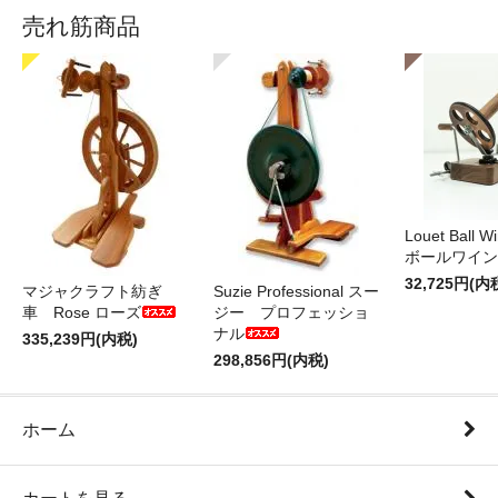
売れ筋商品
Louet Ball 
ボールワイン
32,725円(内
マジャクラフト紡ぎ
Suzie Professional スー
車 Rose ローズ
ジー プロフェッショ
ナル
335,239円(内税)
298,856円(内税)
ホーム