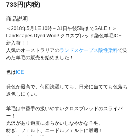
733円(内税)
商品説明
＜2018年5月1日10時～31日午後5時までSALE！＞
Landscapes Dyed Wool/ クロスブレッド染色羊毛ICE
新入荷！！
人気のオーストラリアの
ランドスケープス酸性染料
で染
めた羊毛の販売を始めました！
色は
ICE
発色が最高で、何回洗濯しても、日光に当てても色落ち
退色しにくい。
羊毛は中番手の扱いやすいクロスブレッドのスライバ
ー！
光沢があり適度に柔らかいしなやかな羊毛。
紡ぎ、フェルト、ニードルフェルトに最適！