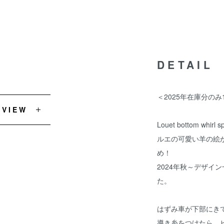
DETAIL
＜2025年在庫分の
EVIEW
Louet bottom whirl s
ルエの可愛い羊の絵
め！
2024年秋～デザイ
た。
はずみ車が下部にき
導き糸をつけたら、