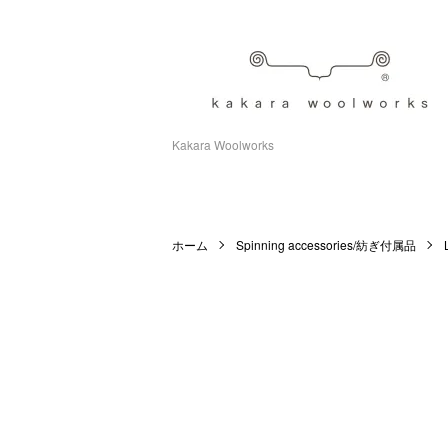
Kakara Woolworks
ホーム
Spinning accessories/紡ぎ付属品