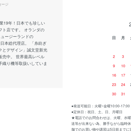
セージ
創業19年！日本でも珍しい
フト店です。 オランダの
・ニュージーランドの
日
月
ft社 日本総代理店。 「糸紡ぎ
クとデザイン」誠文堂新光
販売中。 世界最高レベル
2
3
手織り機等取扱いしていま
9
10
16
17
23
24
30
31
●発送可能日：火曜~金曜10:00-17:
●定休日：祝日、土、日、月曜日
★電話でのお問合わせは、火曜、水曜
送等が出来ない為、勝手ながら臨時休
舗でのお買い物や講習は5日前までに