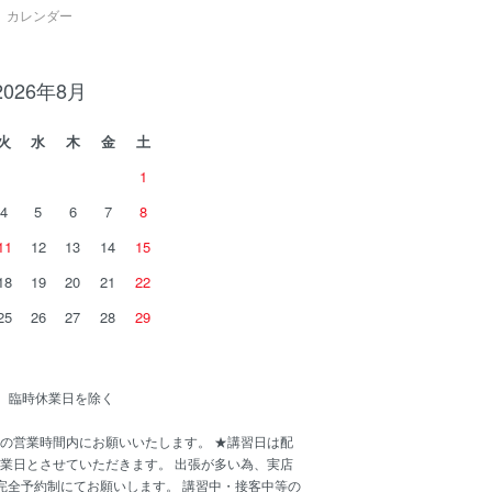
カレンダー
2026年8月
火
水
木
金
土
1
4
5
6
7
8
11
12
13
14
15
18
19
20
21
22
25
26
27
28
29
00 臨時休業日を除く
の営業時間内にお願いいたします。 ★講習日は配
業日とさせていただきます。 出張が多い為、実店
完全予約制にてお願いします。 講習中・接客中等の