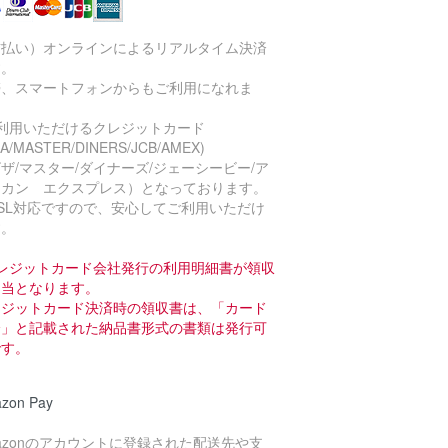
前払い）オンラインによるリアルタイム決済
す。
帯、スマートフォンからもご利用になれま
。
ご利用いただけるクレジットカード
SA/MASTER/DINERS/JCB/AMEX)
ザ/マスター/ダイナーズ/ジェーシービー/ア
リカン エクスプレス）となっております。
SL対応ですので、安心してご利用いただけ
す。
クレジットカード会社発行の利用明細書が領収
相当となります。
レジットカード決済時の領収書は、「カード
済」と記載された納品書形式の書類は発行可
です。
zon Pay
azonのアカウントに登録された配送先や支