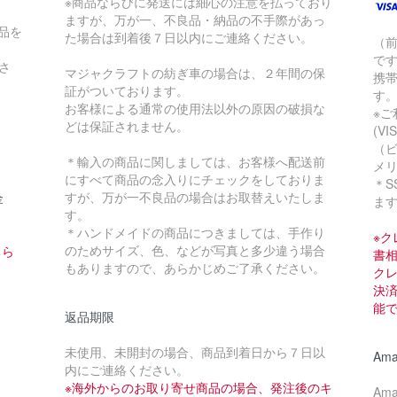
※商品ならびに発送には細心の注意を払っており
ますが、万が一、不良品・納品の不手際があっ
品を
た場合は到着後７日以内にご連絡ください。
（
で
さ
マジャクラフトの紡ぎ車の場合は、２年間の保
携
証がついております。
す
お客様による通常の使用法以外の原因の破損な
※
どは保証されません。
(VI
（ビ
＊輸入の商品に関しましては、お客様へ配送前
メ
にすべて商品の念入りにチェックをしておりま
＊S
すが、万が一不良品の場合はお取替えいたしま
金
ま
す。
＊ハンドメイドの商品につきましては、手作り
※
のためサイズ、色、などが写真と多少違う場合
ちら
書
もありますので、あらかじめご了承ください。
ク
決
能
返品期限
未使用、未開封の場合、商品到着日から７日以
Ama
内にご連絡ください。
※海外からのお取り寄せ商品の場合、発注後のキ
Am