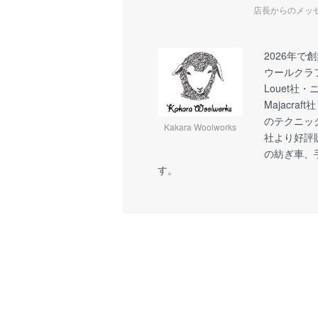
店長からのメッ
2026年で
ウールクラ
Louet社
Majacra
のテクニッ
Kakara Woolworks
社より好評
の紡ぎ車、
す。