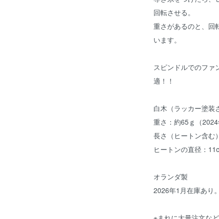
回転させる。
重さがあるのと、回
います。
スピンドルでのファ
適！！
白木（ラッカー塗装
重さ：約65ｇ（20
長さ（ヒートン含む）
ヒートンの直径：11
オランダ製
2026年1月在庫あり
※まれに大量注文な