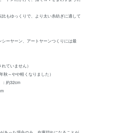
転比もゆっくりで、より太い糸紡ぎに適して
ンシーヤーン、アートヤーンつくりには最
されていません）
24年秋～やや軽くなりました）
：約32cm
cm
。
どがあった場合のみ、在庫切れになることが