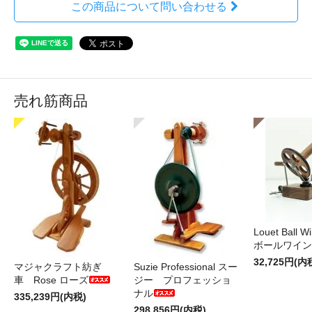
この商品について問い合わせる
売れ筋商品
Louet Ball 
ボールワイン
32,725円(内
マジャクラフト紡ぎ
Suzie Professional スー
車 Rose ローズ
ジー プロフェッショ
ナル
335,239円(内税)
298,856円(内税)