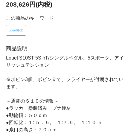
208,626円(内税)
この商品のキーワード
Louetルエ
商品説明
Louet S10ST 5S IrT/シングルペダル、5スポーク、アイ
リッシュテンション
※ボビン3個、ボビン立て、フライヤーが付属されてい
ます。
～通常のＳ１０の情報～
●ラッカー塗装済み ブナ硬材
●動輪幅：５０ｃｍ
●回転比：１: ５．５, １:７.５, １:１０.５
●糸口の高さ：７０ｃｍ