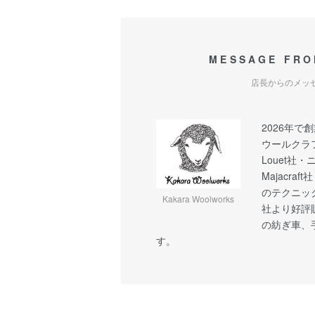
MESSAGE FRO
店長からのメッ
2026年で
ウールクラ
Louet社
Majacra
のテクニッ
Kakara Woolworks
社より好評
の紡ぎ車、
す。