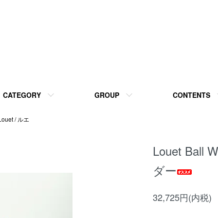
CATEGORY
GROUP
CONTENTS
Louet / ルエ
Louet Bal
ダー
32,725円(内税)