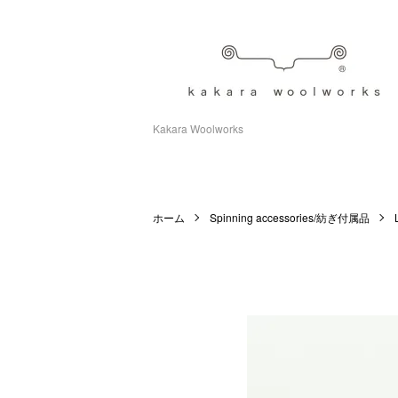
Kakara Woolworks
ホーム
Spinning accessories/紡ぎ付属品