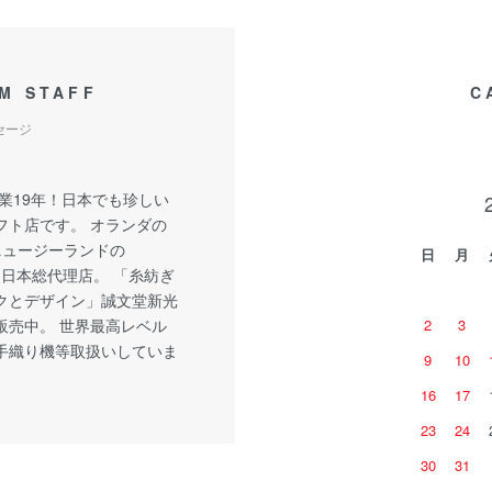
M STAFF
C
セージ
創業19年！日本でも珍しい
フト店です。 オランダの
・ニュージーランドの
日
月
ft社 日本総代理店。 「糸紡ぎ
クとデザイン」誠文堂新光
販売中。 世界最高レベル
2
3
手織り機等取扱いしていま
9
10
16
17
23
24
30
31