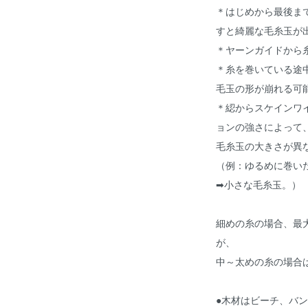
＊はじめから最後ま
すと綺麗な毛糸玉が
＊ヤーンガイドから
＊糸を巻いている途
毛玉の形が崩れる可
＊綛からスケインワ
ョンの強さによって
毛糸玉の大きさが異
（例：ゆるめに巻い
➡小さな毛糸玉。）
細めの糸の場合、最大
が、
中～太めの糸の場合は
●木材はビーチ、バ