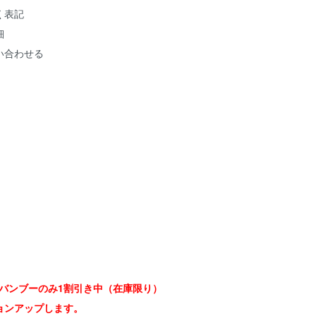
く表記
細
い合わせる
在、バンブーのみ1割引き中（在庫限り）
ョンアップします。