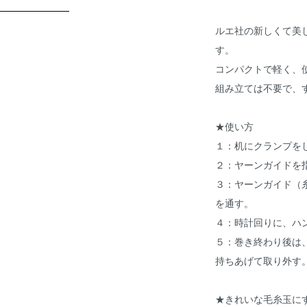
ルエ社の新しくて美
す。
コンパクトで軽く、
組み立ては不要で、
★使い方
１：机にクランプを
２：ヤーンガイドを
３：ヤーンガイド（
を通す。
４：時計回りに、ハ
５：巻き終わり後は
持ちあげて取り外す
★きれいな毛糸玉に