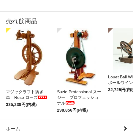
売れ筋商品
Louet Ball 
ボールワイン
32,725円(内
マジャクラフト紡ぎ
Suzie Professional スー
車 Rose ローズ
ジー プロフェッショ
ナル
335,239円(内税)
298,856円(内税)
ホーム