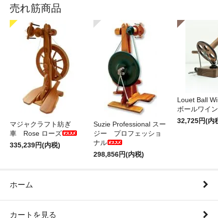
売れ筋商品
Louet Ball 
ボールワイン
32,725円(内
マジャクラフト紡ぎ
Suzie Professional スー
車 Rose ローズ
ジー プロフェッショ
ナル
335,239円(内税)
298,856円(内税)
ホーム
カートを見る