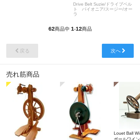
Drive Belt Suzie/ドライブベル
ト パイオニア/スージー/オー
ラ
62
1
12
商品中
-
商品
戻る
次へ
売れ筋商品
Louet Ball 
ボールワイン