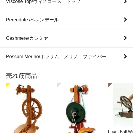
Viscose Top/ヴィスコース トップ
Perendale /ペレンデール
Cashmere/カシミヤ
Possum Merino/ポッサム メリノ ファイバー
売れ筋商品
Louet Ball 