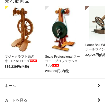
売れ筋商品
Louet Ball 
ボールワイン
32,725円(内
マジャクラフト紡ぎ
Suzie Professional スー
車 Rose ローズ
ジー プロフェッショ
ナル
335,239円(内税)
298,856円(内税)
ホーム
カートを見る