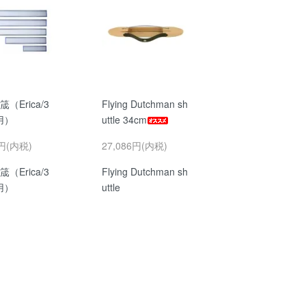
 筬（Erica/3
Flying Dutchman sh
用）
uttle 34cm
0円(内税)
27,086円(内税)
 筬（Erica/3
Flying Dutchman sh
用）
uttle