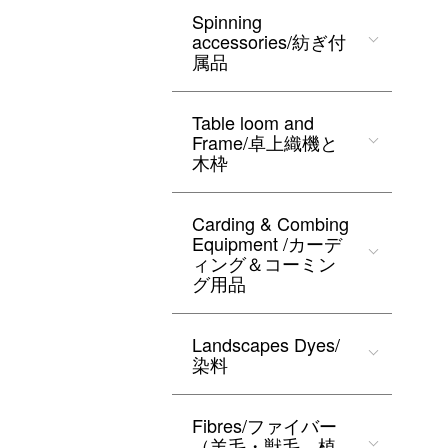
Spinning
accessories/紡ぎ付
属品
Table loom and
Frame/卓上織機と
木枠
Carding & Combing
Equipment /カーデ
ィング＆コーミン
グ用品
Landscapes Dyes/
染料
Fibres/ファイバー
（羊毛・獣毛、植