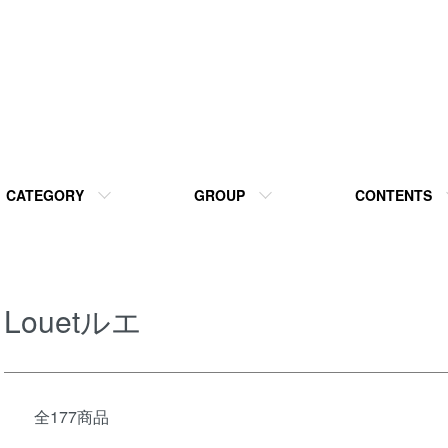
CATEGORY
GROUP
CONTENTS
Louetルエ
全177商品