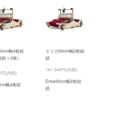
0cm幅4枚綜
エリカ50cm幅2枚綜
綜絖＋2枚）
絖
161,349円(内税)
65円(内税)
Erica50cm幅2枚綜
50cm幅4枚綜
絖