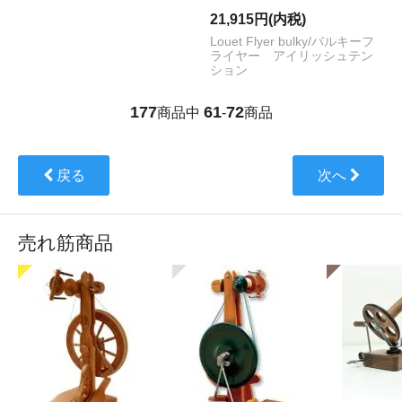
21,915円(内税)
Louet Flyer bulky/バルキーフ
ライヤー アイリッシュテン
ション
177
61
72
商品中
-
商品
戻る
次へ
売れ筋商品