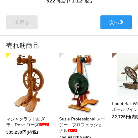
322
1
12
商品中
-
商品
戻る
次へ
売れ筋商品
Louet Ball 
ボールワイン
32,725円(内
マジャクラフト紡ぎ
Suzie Professional スー
車 Rose ローズ
ジー プロフェッショ
ナル
335,239円(内税)