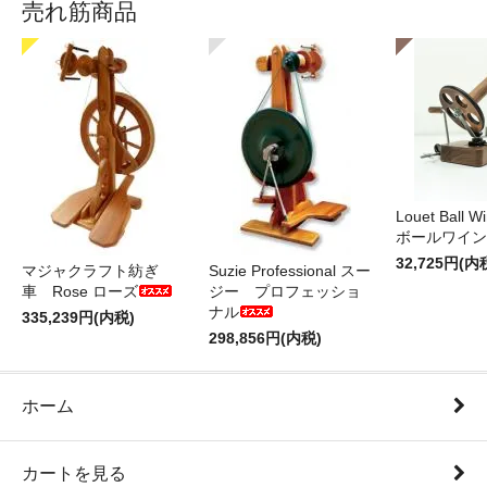
売れ筋商品
Louet Ball 
ボールワイン
32,725円(内
マジャクラフト紡ぎ
Suzie Professional スー
車 Rose ローズ
ジー プロフェッショ
ナル
335,239円(内税)
298,856円(内税)
ホーム
カートを見る